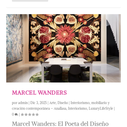
MARCEL WANDERS
por
admin
|
Dic 3, 2025
|
Arte
,
Diseño | Interiorismo, mobiliario y
creación contemporánea – Anallasa
,
Interiorismo
,
LuxuryLifeStyle
|
0
|
Marcel Wanders: El Poeta del Diseño