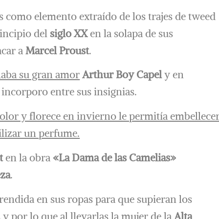
s como elemento extraído de los trajes de tweed
rincipio del
siglo XX
en la solapa de sus
acar a
Marcel Proust
.
alaba su gran amor
Arthur Boy Capel
y en
 incorporo entre sus insignias.
 olor y florece en invierno le permitía embellece
ilizar un perfume.
t
en la obra
«La Dama de las Camelias»
eza
.
rendida en sus ropas para que supieran los
y por lo que al llevarlas la mujer de la
Alta