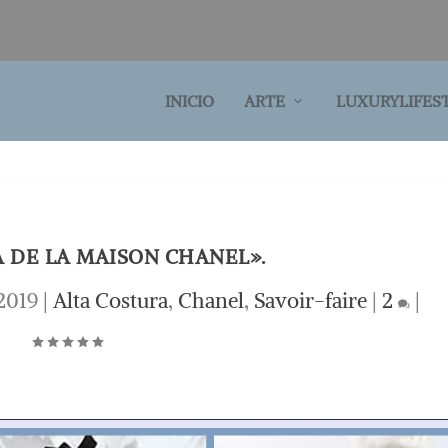
INICIO
ARTE
LUXURYLIFES
A DE LA MAISON CHANEL».
2019
|
Alta Costura
,
Chanel
,
Savoir-faire
|
2
|