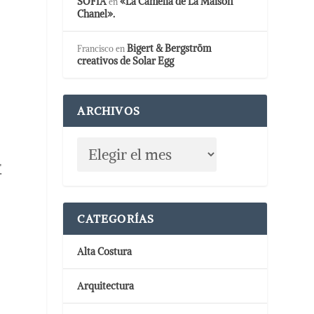
SOFIA
«La Camelia de La Maison
en
Chanel».
Bigert & Bergström
Francisco
en
creativos de Solar Egg
ARCHIVOS
r
CATEGORÍAS
Alta Costura
Arquitectura