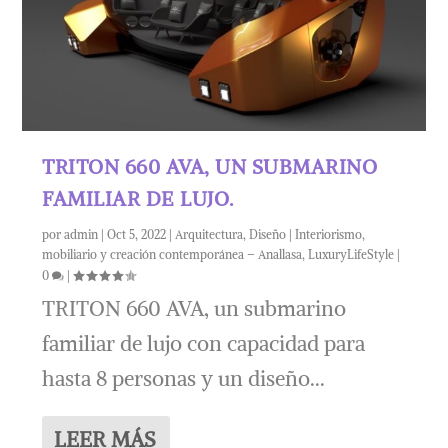
TRITON 660 AVA, UN SUBMARINO
FAMILIAR DE LUJO.
por
admin
|
Oct 5, 2022
|
Arquitectura
,
Diseño | Interiorismo,
mobiliario y creación contemporánea – Anallasa
,
LuxuryLifeStyle
|
0
|
TRITON 660 AVA, un submarino
familiar de lujo con capacidad para
hasta 8 personas y un diseño...
LEER MÁS