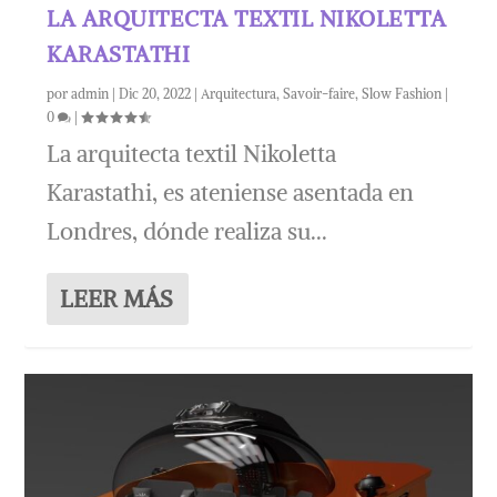
LA ARQUITECTA TEXTIL NIKOLETTA
KARASTATHI
por
admin
|
Dic 20, 2022
|
Arquitectura
,
Savoir-faire
,
Slow Fashion
|
0
|
La arquitecta textil Nikoletta
Karastathi, es ateniense asentada en
Londres, dónde realiza su...
LEER MÁS