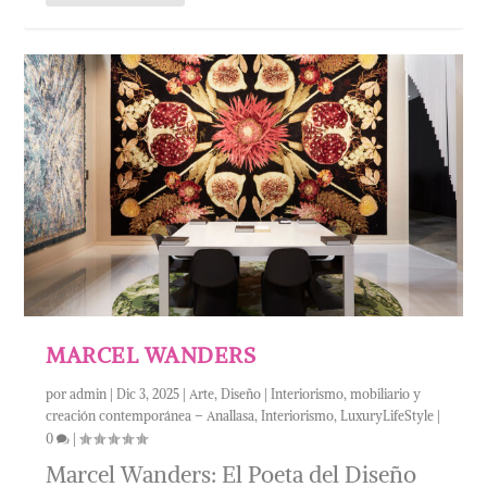
MARCEL WANDERS
por
admin
|
Dic 3, 2025
|
Arte
,
Diseño | Interiorismo, mobiliario y
creación contemporánea – Anallasa
,
Interiorismo
,
LuxuryLifeStyle
|
0
|
Marcel Wanders: El Poeta del Diseño