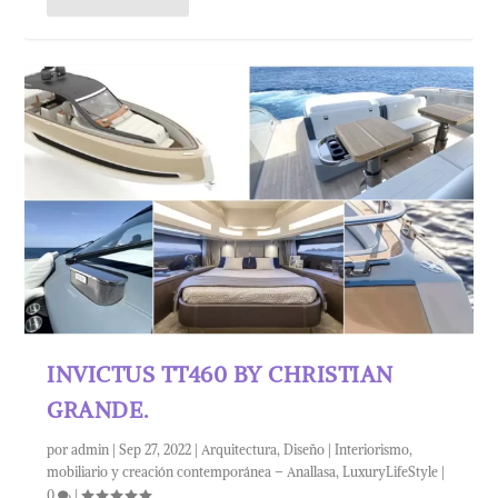
INVICTUS TT460 BY CHRISTIAN
GRANDE.
por
admin
|
Sep 27, 2022
|
Arquitectura
,
Diseño | Interiorismo,
mobiliario y creación contemporánea – Anallasa
,
LuxuryLifeStyle
|
0
|