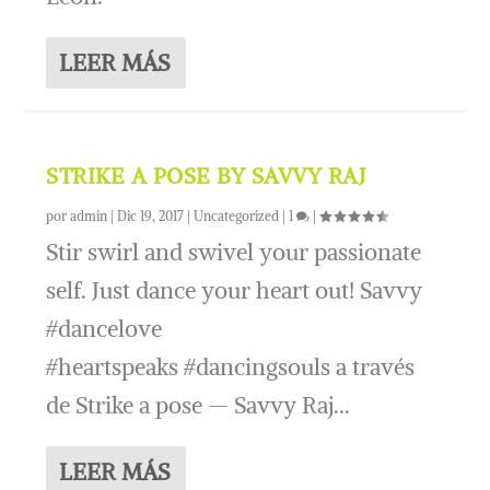
LEER MÁS
STRIKE A POSE BY SAVVY RAJ
por
admin
|
Dic 19, 2017
|
Uncategorized
|
1
|
Stir swirl and swivel your passionate
self. Just dance your heart out! Savvy
#dancelove
#heartspeaks #dancingsouls a través
de Strike a pose — Savvy Raj...
LEER MÁS