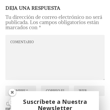
DEJA UNA RESPUESTA
Tu dirección de correo electrónico no será
publicada.
Los campos obligatorios están
marcados con
*
Suscríbete a Nuestra
He leído y acepto la
Política de
Newsletter
privacidad
*