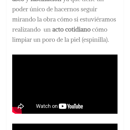
poder único de hacernos seguir
mirando la obra cómo si estuviéramos
realizando un
acto cotidiano
cómo
limpiar un poro de la piel (espinilla).