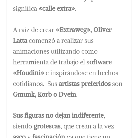
significa
«calle extra»
.
A raíz de crear
«Extraweg», Oliver
Latta
comenzó a realizar sus
animaciones utilizando como
herramienta de trabajo el s
oftware
«Houdini»
e inspirándose en hechos
cotidianos. Sus
artistas
preferidos
son
Gmunk, Korb o Dvein
.
Sus figuras no dejan indiferente
,
siendo
grotescas
, que crean a la vez
asco
y
fascinación
ya que tiene un