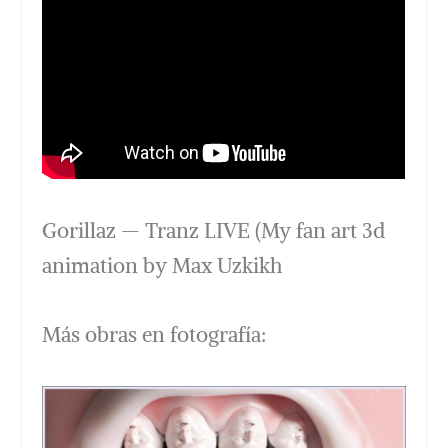
Gorillaz — Tranz LIVE (My fan art 3d
animation by Max Uzkikh
Más obras en fotografía: