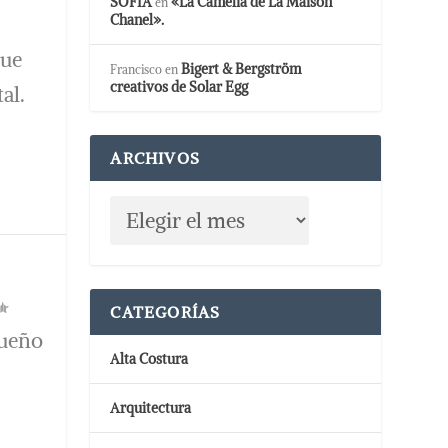
SOFIA
«La Camelia de La Maison
en
Chanel».
gue
Bigert & Bergström
Francisco
en
creativos de Solar Egg
al.
ARCHIVOS
CATEGORÍAS
Sueño
Alta Costura
Arquitectura