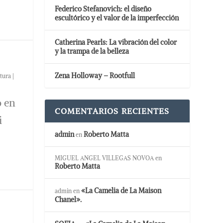
Federico Stefanovich: el diseño
escultórico y el valor de la imperfección
Catherina Pearls: La vibración del color
y la trampa de la belleza
Zena Holloway – Rootfull
tura
|
ó en
COMENTARIOS RECIENTES
i
admin
Roberto Matta
en
MIGUEL ANGEL VILLEGAS NOVOA
en
Roberto Matta
«La Camelia de La Maison
admin
en
Chanel».