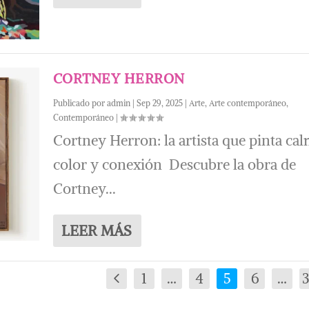
CORTNEY HERRON
Publicado por
admin
|
Sep 29, 2025
|
Arte
,
Arte contemporáneo
,
Contemporáneo
|
Cortney Herron: la artista que pinta cal
color y conexión Descubre la obra de
Cortney...
LEER MÁS
1
…
4
5
6
…