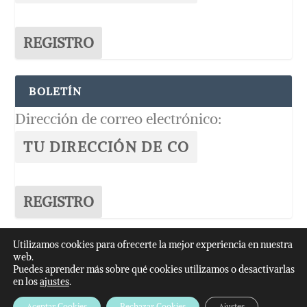
BOLETÍN
Dirección de correo electrónico:
Utilizamos cookies para ofrecerte la mejor experiencia en nuestra
web.
© -2026
Anallasa
Puedes aprender más sobre qué cookies utilizamos o desactivarlas
en los
ajustes
.
AVISO LEGAL
POLÍTICA DE COOKIES
PROTECCIÓN DE DATOS
Aceptar Cookies
Rechazar Cookies
Ajustes