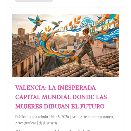
VALENCIA: LA INESPERADA
CAPITAL MUNDIAL DONDE LAS
MUJERES DIBUJAN EL FUTURO
Publicado por
admin
|
Mar 5, 2026
|
Arte
,
Arte contemporáneo
,
Artes gráficas
|