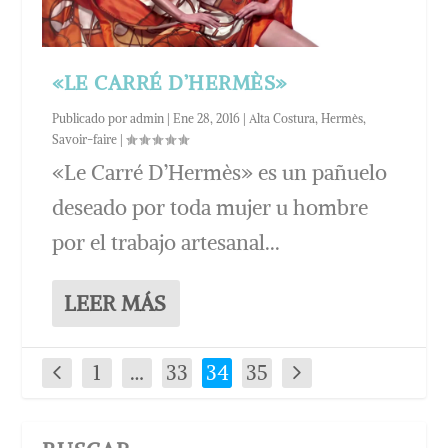
«LE CARRÉ D’HERMÈS»
Publicado por
admin
|
Ene 28, 2016
|
Alta Costura
,
Hermès
,
Savoir-faire
|
«Le Carré D’Hermès» es un pañuelo
deseado por toda mujer u hombre
por el trabajo artesanal...
LEER MÁS
1
…
33
34
35