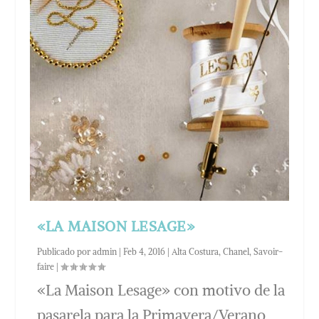
«LA MAISON LESAGE»
Publicado por
admin
|
Feb 4, 2016
|
Alta Costura
,
Chanel
,
Savoir-
faire
|
«La Maison Lesage» con motivo de la
pasarela para la Primavera/Verano