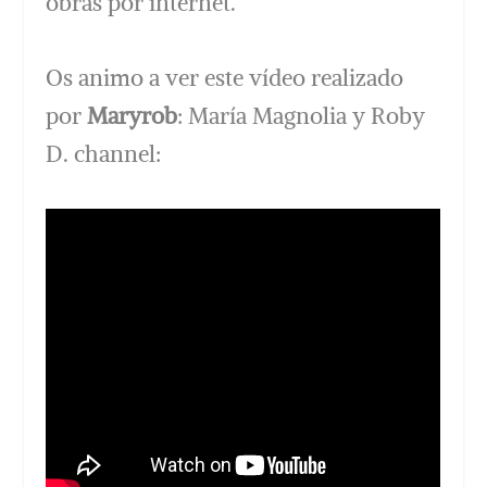
obras por internet.
Os animo a ver este vídeo realizado
por
Maryrob
: María Magnolia y Roby
D. channel: