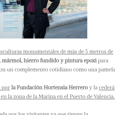
s esculturas monumentales de más de 5 metros de
, mármol, hierro fundido y pintura epoxi
para
 con un complemento cotidiano como una pamel
a por
la Fundación Hortensia Herrero
y la
cederá
en la zona de la Marina en el Puerto de Valencia.
da por los visitantes ya que tienen la