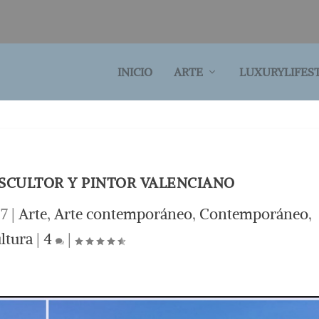
INICIO
ARTE
LUXURYLIFES
SCULTOR Y PINTOR VALENCIANO
17
|
Arte
,
Arte contemporáneo
,
Contemporáneo
,
ltura
|
4
|