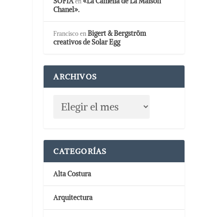
SOFIA
«La Camelia de La Maison
en
Chanel».
Bigert & Bergström
Francisco
en
creativos de Solar Egg
ARCHIVOS
CATEGORÍAS
Alta Costura
Arquitectura