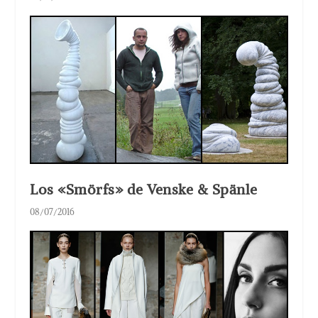
Los «Smörfs» de Venske & Spänle
08/07/2016