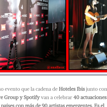
o evento que la cadena de
Hoteles Ibis
junto co
ve Group y Spotify
van a celebrar
40 actuaciones
7 países con más de 90 artistas emergentes.
Es el