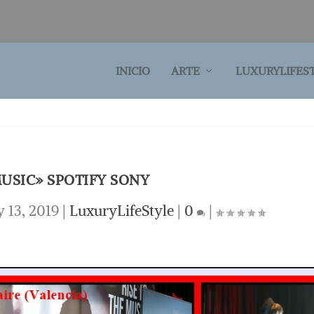
INICIO
ARTE
LUXURYLIFES
MUSIC» SPOTIFY SONY
 13, 2019
|
LuxuryLifeStyle
|
0
|