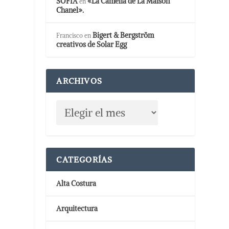
SOFIA
«La Camelia de La Maison
en
Chanel».
Bigert & Bergström
Francisco
en
creativos de Solar Egg
ARCHIVOS
CATEGORÍAS
Alta Costura
Arquitectura