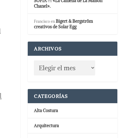
SOFIA
«La Camelia de La Maison
en
Chanel».
Bigert & Bergström
Francisco
en
creativos de Solar Egg
l
ARCHIVOS
l
CATEGORÍAS
Alta Costura
Arquitectura