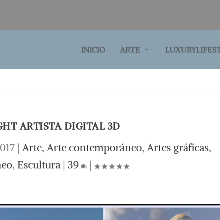
INICIO
ARTE
LUXURYLIFES
HT ARTISTA DIGITAL 3D
2017
|
Arte
,
Arte contemporáneo
,
Artes gráficas
,
neo
,
Escultura
|
39
|